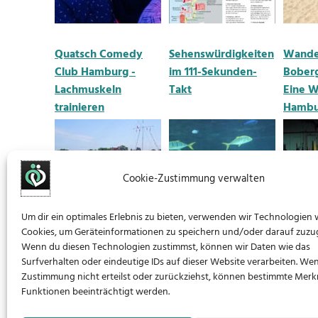
Quatsch Comedy
Sehenswürdigkeiten
Wande
Club Hamburg -
im 111-Sekunden-
Boberg
Lachmuskeln
Takt
Eine W
trainieren
Hambu
Cookie-Zustimmung verwalten
Um dir ein optimales Erlebnis zu bieten, verwenden wir Technologien 
Cookies, um Geräteinformationen zu speichern und/oder darauf zuzug
Wenn du diesen Technologien zustimmst, können wir Daten wie das
Willkomm-Höft
Aquarium Hamburg
Gokart
Surfverhalten oder eindeutige IDs auf dieser Website verarbeiten. We
Hamburg - Begrüßt
- Entdeckt die
Adrena
Zustimmung nicht erteilst oder zurückziehst, können bestimmte Mer
die Schiffe
Artenvielfalt der
Funktionen beeinträchtigt werden.
Tropen