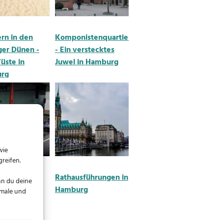
rn in den
Komponistenquartiers
er Dünen -
- Ein verstecktes
üste in
Juwel in Hamburg
rg
wie
reifen.
 Hamburg -
Rathausführungen in
nn du deine
lin pur
Hamburg
kmale und