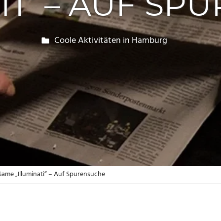
TI“ – AUF S
erf87
Coole Aktivitäten in Hamburg
ame „Illuminati“ – Auf Spurensuche